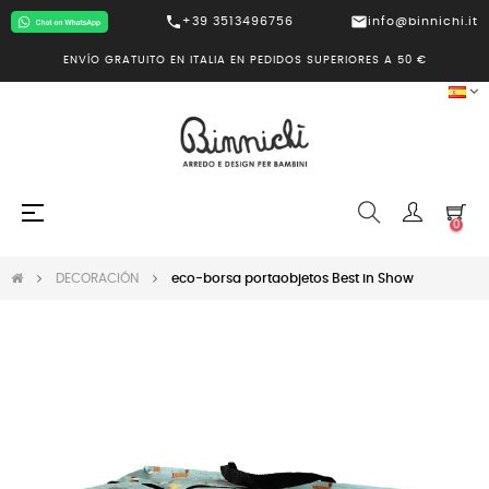
call
mail
+39 3513496756
info@binnichi.it
ENVÍO GRATUITO EN ITALIA EN PEDIDOS SUPERIORES A 50 €
Navegación
☰
0
de
palanca
DECORACIÓN
eco-borsa portaobjetos Best in Show