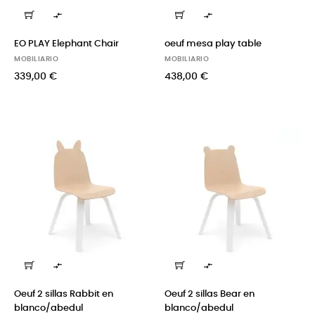


EO PLAY Elephant Chair
oeuf mesa play table
MOBILIARIO
MOBILIARIO
339,00 €
438,00 €


Oeuf 2 sillas Rabbit en
Oeuf 2 sillas Bear en
blanco/abedul
blanco/abedul