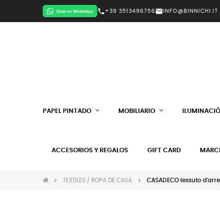
call
mail
+39 3513496756
INFO@BINNICHI.IT
PAPEL PINTADO
MOBILIARIO
ILUMINACI
ACCESORIOS Y REGALOS
GIFT CARD
MARC
TEXTILES / ROPA DE CASA
CASADECO tessuto d'arre