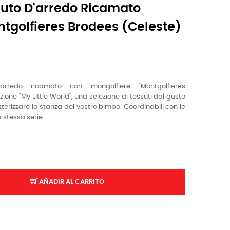
to D'arredo Ricamato
tgolfieres Brodees (celeste)
'arredo
ricamato con mongolfiere
"
M
ontgolfieres
ezione "My Little World", una selezione di tessuti dal gusto
erizzare la stanza del vostro bimbo. Coordinabili con le
a stessa serie.
AÑADIR AL CARRITO