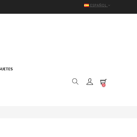
ESPAÑOL
GUETES
0