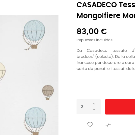
CASADECO Tessu
Mongolfiere Mon
83,00 €
Impuestos incluidos
Da Casadeco tessuto
d
brodees"
(celeste). Dalla coll
francese per decorare e caratt
carte da parati e i tessuti dell
