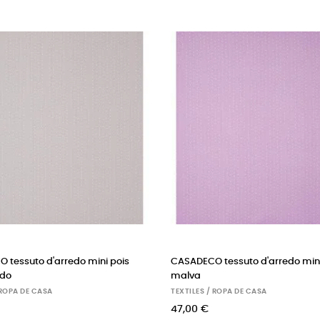
ni pois
SCION tejido mr fox applique (ginger)
LIEWO
SABBI
TEXTILES / ROPA DE CASA
TEXTILE
121,00 €
95,00