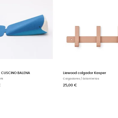
Oiseau Bateau Movil Helado de Triple
LIEWOOD BORSA PO
Crema Naranja
together
DECORACIÓN
DECORACIÓN
74,00 €
120,00 €