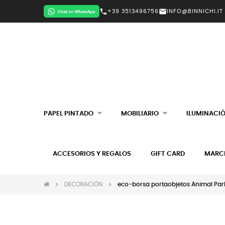
call
mail
+39 3513496756
INFO@BINNICHI.IT
PAPEL PINTADO
MOBILIARIO
ILUMINACI
ACCESORIOS Y REGALOS
GIFT CARD
MARC
DECORACIÓN
eco-borsa portaobjetos Animal Par