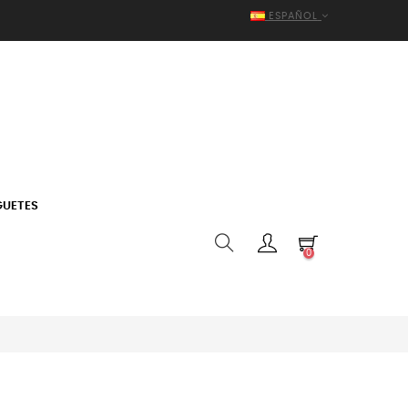
ESPAÑOL
GUETES
0