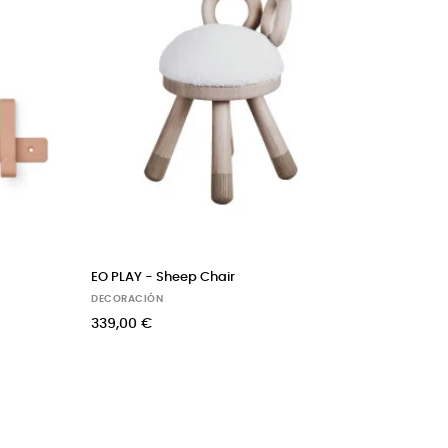
RTAGIOCHI all
Berochi colgador de pared Tulip and Leaf
DECORACIÓN
48,00 €