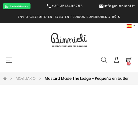
call
mail
+39 3513496756
info@binnichi.it
ENVÍO GRATUITO EN ITALIA EN PEDIDOS SUPERIORES A 50 €
Navegación
☰
0
de
palanca
MOBILIARIO
Mustard Made The Ledge - Pequeña en butter