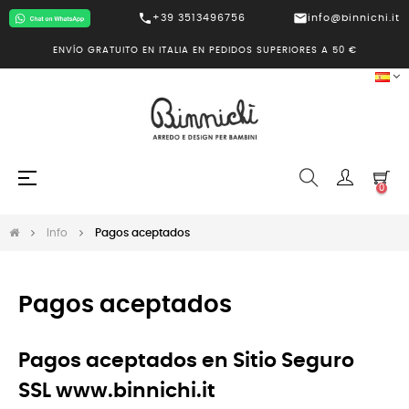
call
mail
+39 3513496756
info@binnichi.it
ENVÍO GRATUITO EN ITALIA EN PEDIDOS SUPERIORES A 50 €
Navegación
☰
0
de
palanca
Info
Pagos aceptados
Pagos aceptados
Pagos aceptados en Sitio Seguro
SSL www.binnichi.it