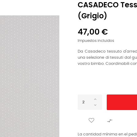
CASADECO Tessu
(grigio)
47,00 €
Impuestos incluidos
Da Casadeco
tessuto d'arre
una selezione di tessuti dal g
vostro bimbo. Coordinabili con 

La cantidad mínima en el ped