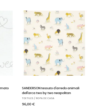
‹
›
CASADECO tessuto d'arredo mini pois
SANDERSON tejido
beige
arca two by two vi
TEXTILES / ROPA DE CASA
TEXTILES / ROPA DE C
47,00 €
174,00 €