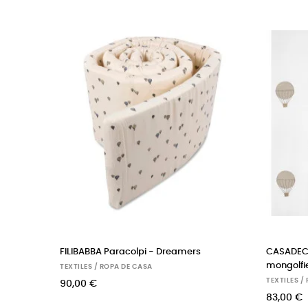
SANDERSON tessuto d'arredo animali
NO-LIEWOOD cuscin
dell'arca two by two neapolitan
carlos
TEXTILES / ROPA DE CASA
TEXTILES / ROPA DE CA
96,00 €
65,00 €