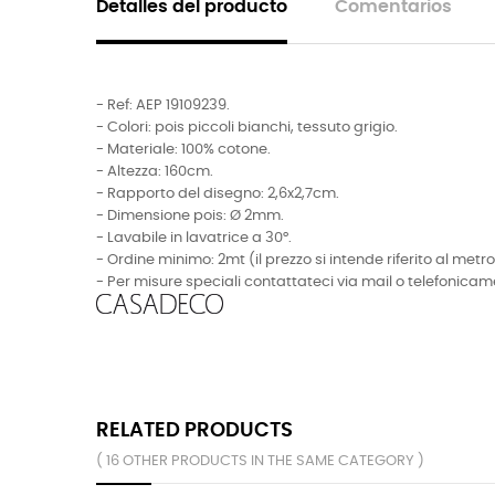
Detalles del producto
Comentarios
- Ref: AEP 19109239.
- Colori: pois piccoli bianchi, tessuto grigio.
- Materiale: 100% cotone.
- Altezza: 160cm.
- Rapporto del disegno: 2,6x2,7cm.
- Dimensione pois:
Ø
2mm.
- Lavabile in lavatrice a 30°.
- Ordine minimo: 2mt (il prezzo si intende riferito al metro
- Per misure speciali contattateci via mail o telefonicam
RELATED PRODUCTS
( 16 OTHER PRODUCTS IN THE SAME CATEGORY )