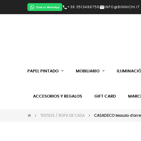
call
mail
+39 3513496756
INFO@BINNICHI.IT
PAPEL PINTADO
MOBILIARIO
ILUMINACI
ACCESORIOS Y REGALOS
GIFT CARD
MARC
TEXTILES / ROPA DE CASA
CASADECO tessuto d'arred