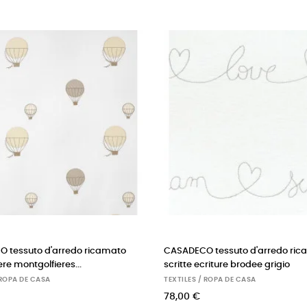
o pupazzo coccodrillo
CASADECO tessuto d'arredo righe rayure
rosa/malva/senape
SA
TEXTILES / ROPA DE CASA
47,00 €