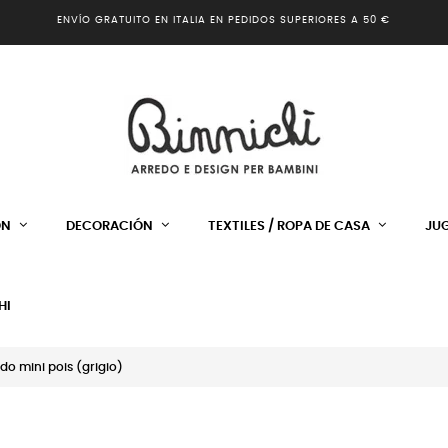
ENVÍO GRATUITO EN ITALIA EN PEDIDOS SUPERIORES A 50 €
ÓN
DECORACIÓN
TEXTILES / ROPA DE CASA
JU
HI
o mini pois (grigio)