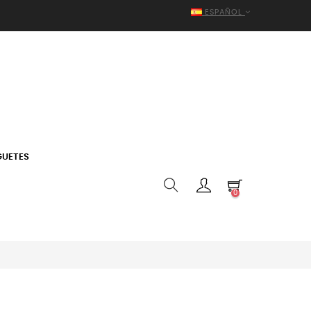
ESPAÑOL
GUETES
0