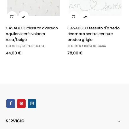


ASADECO tessuto d'arredo
CASADECO tessuto d'arredo
CASA
quiloni cerfs volants
ricamato scritte ecriture
rica
osa/beige
brodee grigio
brod
EXTILES / ROPA DE CASA
TEXTILES / ROPA DE CASA
TEXTI
4,00 €
78,00 €
78,0
SERVICIO
