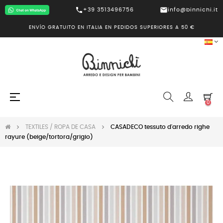
call
mail
+39 3513496756
info@binnichi.it
ENVÍO GRATUITO EN ITALIA EN PEDIDOS SUPERIORES A 50 €
Navegación
☰
0
de
palanca
TEXTILES / ROPA DE CASA
CASADECO tessuto d'arredo righe
rayure (beige/tortora/grigio)