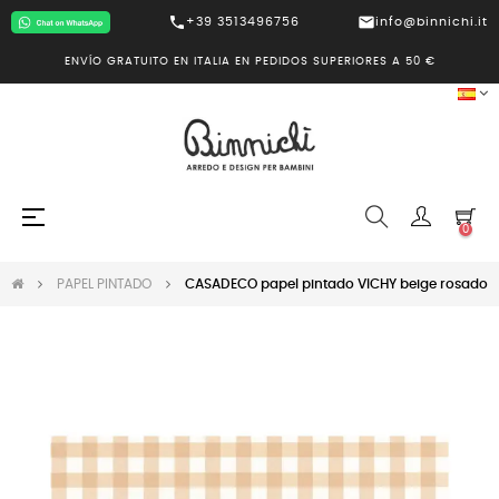
call
mail
+39 3513496756
info@binnichi.it
ENVÍO GRATUITO EN ITALIA EN PEDIDOS SUPERIORES A 50 €
Navegación
☰
0
de
palanca
PAPEL PINTADO
CASADECO papel pintado VICHY beige rosado