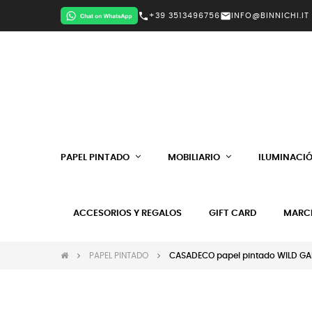
call
mail
+39 3513496756
INFO@BINNICHI.IT
PAPEL PINTADO
MOBILIARIO
ILUMINACI
ACCESORIOS Y REGALOS
GIFT CARD
MARC
PAPEL PINTADO
CASADECO papel pintado WILD GA