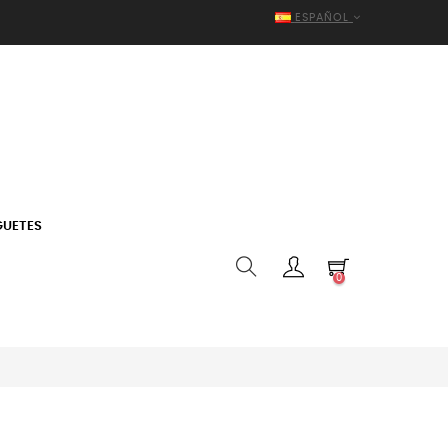
ESPAÑOL
GUETES
0