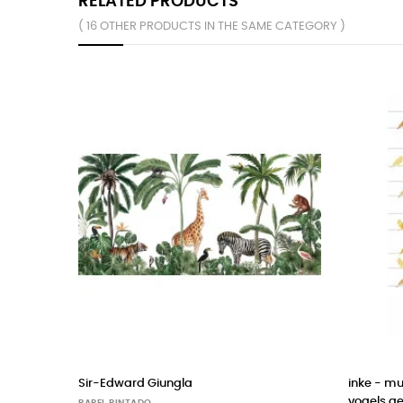
RELATED PRODUCTS
( 16 OTHER PRODUCTS IN THE SAME CATEGORY )
 carta da parati uccellini
HARLEQUIN papel pintado into the
meadow duck egg