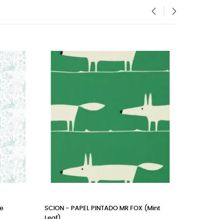
‹
›
FUERA DE STOCK
l pintado WHALE (rosa)
BARTSCH carta da parati nuvole cotto
clouds (good morning grey)