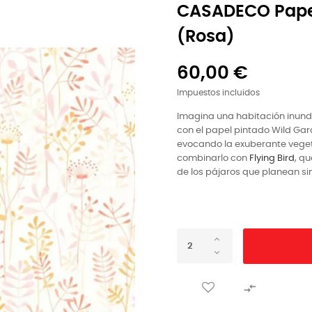
CASADECO Pape
(rosa)
60,00 €
Impuestos incluidos
Imagina una habitación inund
con el papel pintado Wild Gar
evocando la exuberante veget
combinarlo con
Flying Bird
, q
de los pájaros que planean sin 
