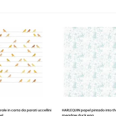
SCION - PAPEL PINTADO MR FOX (Mint
CASADECO pape
Leaf)