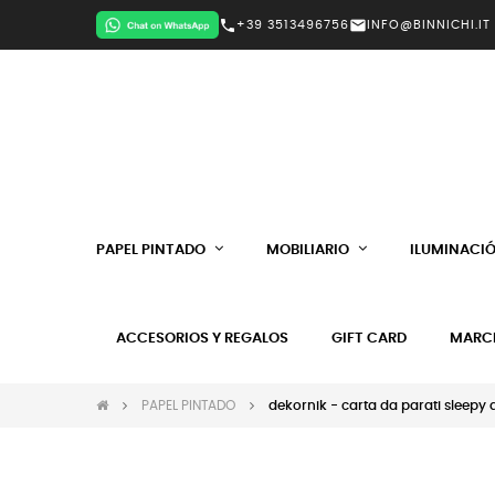
call
mail
+39 3513496756
INFO@BINNICHI.IT
PAPEL PINTADO
MOBILIARIO
ILUMINACI
ACCESORIOS Y REGALOS
GIFT CARD
MARC
PAPEL PINTADO
dekornik - carta da parati sleepy 