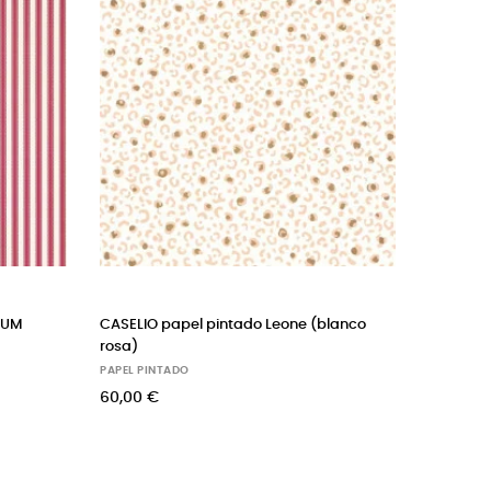
IVING carta da parati confetti
BARTSCH carta da parati vich
)
gingham (fresh mint)
PINTADO
PAPEL PINTADO
 €
120,00 €