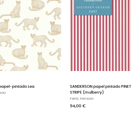
NETUM
CASELIO papel pintado Leone (blanco
FERM L
rosa)
(grigio
PAPEL PINTADO
PAPEL 
60,00 €
79,00