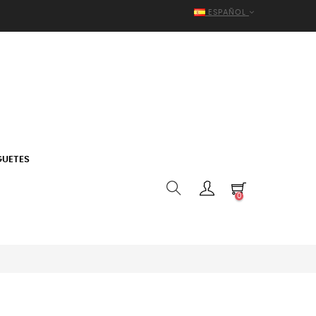
ESPAÑOL
GUETES
0