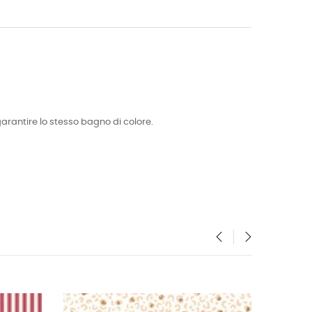
garantire lo stesso bagno di colore.
‹
›
A DE STOCK
FUERA DE STOCK