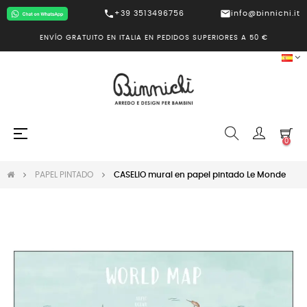
call
mail
+39 3513496756
info@binnichi.it
ENVÍO GRATUITO EN ITALIA EN PEDIDOS SUPERIORES A 50 €
Navegación
☰
0
de
palanca
PAPEL PINTADO
CASELIO mural en papel pintado Le Monde