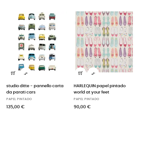
‹
›


studio ditte - pannello carta
HARLEQUIN papel pintado
da parati cars
world at your feet
PAPEL PINTADO
PAPEL PINTADO
135,00 €
90,00 €