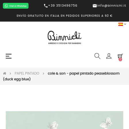
call
mail
+39 3513496756
info@binnichi.it
ENVÍO GRATUITO EN ITALIA EN PEDIDOS SUPERIORES A 50 €
Navegación
☰
0
de
palanca
PAPEL PINTADO
cole & son - papel pintado peaseblossom
(duck egg blue)