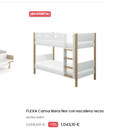
‹
›
¡EN OFERTA!
FLEXA Cama litera Nor con escalera recta
Mustard made arm
MOBILIARIO
MOBILIARIO
1.159,00 €
1.043,10 €
288,00 €
-10%