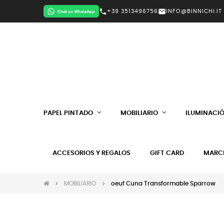
call
mail
+39 3513496756
INFO@BINNICHI.IT
PAPEL PINTADO
MOBILIARIO
ILUMINACI
ACCESORIOS Y REGALOS
GIFT CARD
MARC
MOBILIARIO
oeuf Cuna Transformable Sparrow