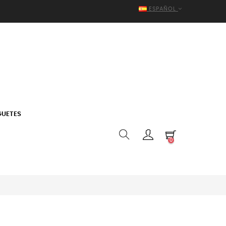
ESPAÑOL
GUETES
0