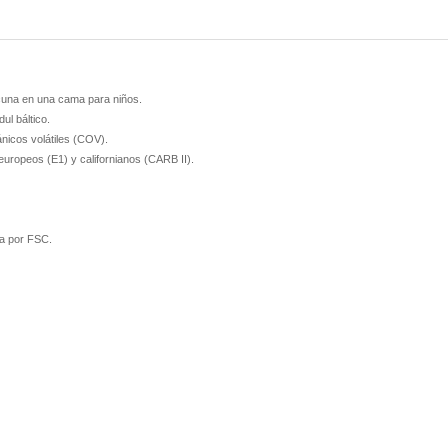
a cuna en una cama para niños.
ul báltico.
nicos volátiles (COV).
uropeos (E1) y californianos (CARB II).
da por FSC.