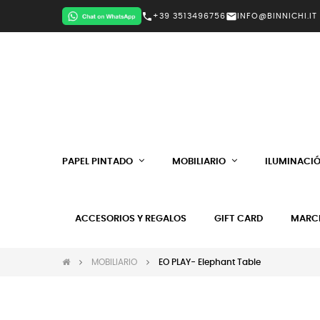
call
mail
+39 3513496756
INFO@BINNICHI.IT
PAPEL PINTADO
MOBILIARIO
ILUMINACI
ACCESORIOS Y REGALOS
GIFT CARD
MARC
MOBILIARIO
EO PLAY- Elephant Table