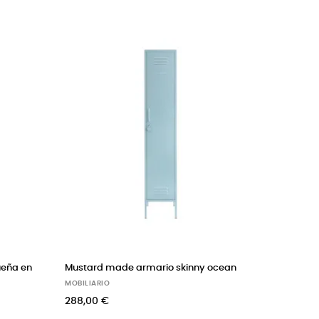
‹
›
en
Mustard made armario skinny ocean
BENLEMI cama
(natural)
MOBILIARIO
MOBILIARIO
288,00 €
360,00 €