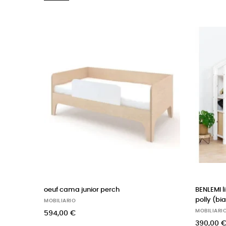
oeuf cama junior perch
BENLEMI librer
polly (bianco)
MOBILIARIO
MOBILIARIO
594,00 €
390,00 €