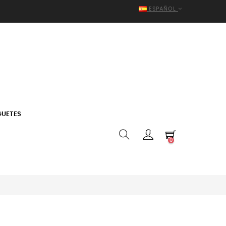
ESPAÑOL
GUETES
0