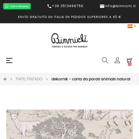
call
mail
+39 3513496756
info@binnichi.it
ENVÍO GRATUITO EN ITALIA EN PEDIDOS SUPERIORES A 50 €
Navegación
☰
0
de
palanca
PAPEL PINTADO
dekornik - carta da parati animals natural