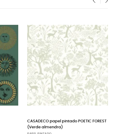
‹
›
DECO papel pintado POETIC FOREST
COLE & SON papel pintado 
de almendra)
rosa
L PINTADO
PAPEL PINTADO