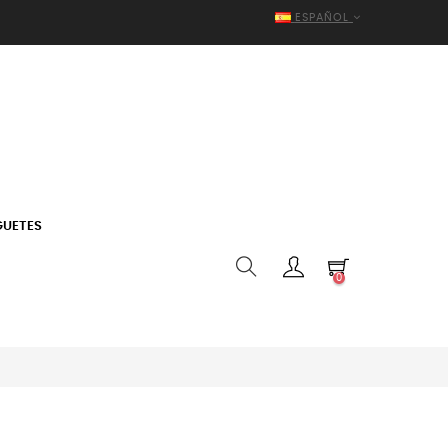
ESPAÑOL
GUETES
0