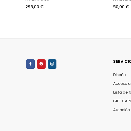
00 €
50,00 €
SERVICI
Diseño
Acceso a
Lista de f
GIFT CAR
Atención 