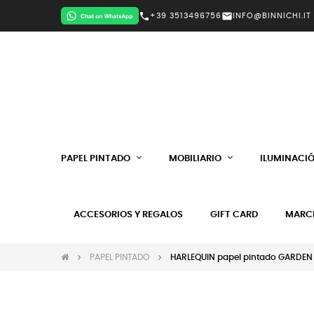
call
mail
+39 3513496756
INFO@BINNICHI.IT
PAPEL PINTADO
MOBILIARIO
ILUMINACI
ACCESORIOS Y REGALOS
GIFT CARD
MARC
PAPEL PINTADO
HARLEQUIN papel pintado GARDEN