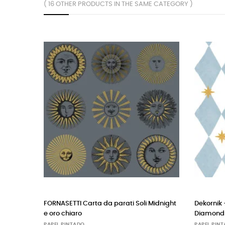
( 16 OTHER PRODUCTS IN THE SAME CATEGORY )
SETTI Carta da parati Soli Midnight
Dekornik – Papel pintado Fr
 chiaro
Diamonds with Stars
 PINTADO
PAPEL PINTADO