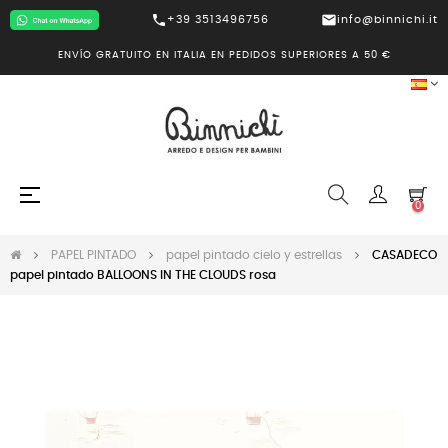
call
mail
+39 3513496756
info@binnichi.it
ENVÍO GRATUITO EN ITALIA EN PEDIDOS SUPERIORES A 50 €
Navegación
☰
0
de
palanca
PAPEL PINTADO
papel pintado cielo y estrellas
CASADECO
papel pintado BALLOONS IN THE CLOUDS rosa