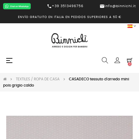
call
mail
+39 3513496756
info@binnichi.it
ENVÍO GRATUITO EN ITALIA EN PEDIDOS SUPERIORES A 50 €
Navegación
☰
0
de
palanca
TEXTILES / ROPA DE CASA
CASADECO tessuto d'arredo mini
pois grigio caldo