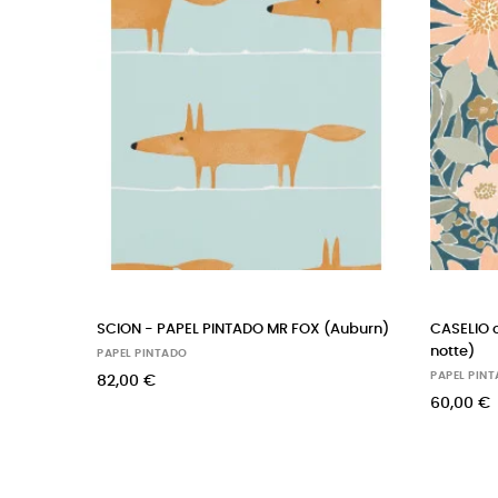
FOX (Auburn)
CASELIO carta da parati margherita (blu
HAR
notte)
feet
PAPEL PINTADO
PAPE
60,00 €
90,