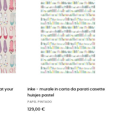
arati casette
AILANTO DESIGN carta da parati
FOR
woodland squirrels (dusky rose)
soo
PAPEL PINTADO
PAP
244,00 €
50