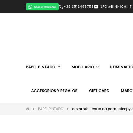
call
mail
+39 3513496756
INFO@BINNICHI.IT
PAPEL PINTADO
MOBILIARIO
ILUMINACI
ACCESORIOS Y REGALOS
GIFT CARD
MARC
PAPEL PINTADO
dekornik - carta da parati sleepy