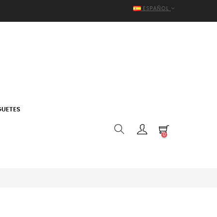
ESPAÑOL
GUETES
0