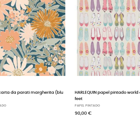
LEQUIN papel pintado world at your
inke - murale in carta da p
huisjes pastel
L PINTADO
PAPEL PINTADO
00 €
129,00 €