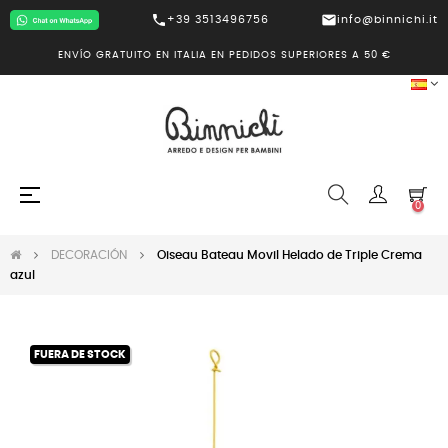
call
mail
+39 3513496756
info@binnichi.it
ENVÍO GRATUITO EN ITALIA EN PEDIDOS SUPERIORES A 50 €
Navegación
☰
0
de
palanca
DECORACIÓN
Oiseau Bateau Movil Helado de Triple Crema
azul
FUERA DE STOCK