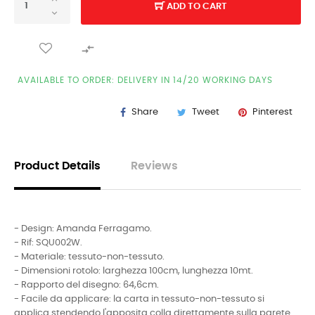
ADD TO CART

AVAILABLE TO ORDER: DELIVERY IN 14/20 WORKING DAYS
Share
Tweet
Pinterest
Product Details
Reviews
- Design: Amanda Ferragamo.
- Rif: SQU002W.
- Materiale: tessuto-non-tessuto.
- Dimensioni rotolo: larghezza 100cm, lunghezza 10mt.
- Rapporto del disegno: 64,6cm.
- Facile da applicare: la carta in tessuto-non-tessuto si
applica stendendo l'apposita colla direttamente sulla parete.