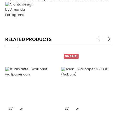
RELATED PRODUCTS
‹
›
ON SALE!

