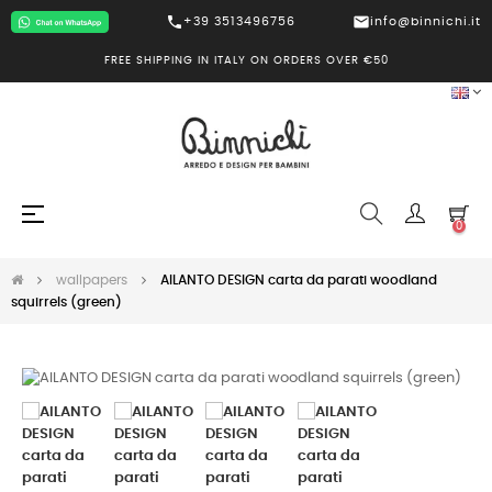
call
mail
+39 3513496756
info@binnichi.it
FREE SHIPPING IN ITALY ON ORDERS OVER €50
Toggle
☰
0
navigation
wallpapers
AILANTO DESIGN carta da parati woodland
squirrels (green)