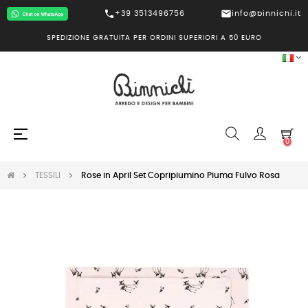
call
mail
+39 3513496756
info@binnichi.it
SPEDIZIONE GRATUITA PER ORDINI SUPERIORI A 50 EURO
navigazione
☰
0
Toggle
TESSILI
Rose in April Set Copripiumino Piuma Fulvo Rosa