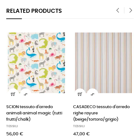
RELATED PRODUCTS
‹
›


SCION tessuto d'arredo
CASADECO tessuto d'arredo
animali animal magic (tutti
righe rayure
frutti/chalk)
(beige/tortora/grigio)
TESSILI
TESSILI
56,00 €
47,00 €