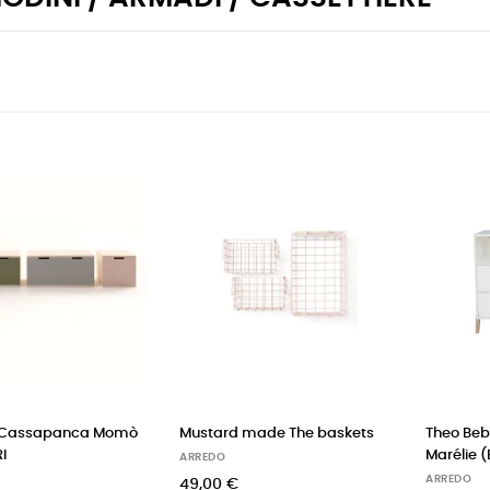
 Cassapanca Momò
Mustard made The baskets
Theo Beb
I
Marélie 
ARREDO
ARREDO
49,00 €