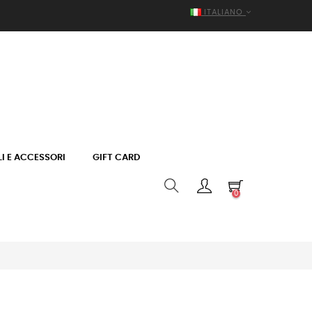
ITALIANO
I E ACCESSORI
GIFT CARD
0