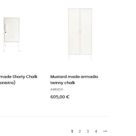
made Shorty Chalk
Mustard made armadio
inistra)
twinny chalk
ARREDO
605,00 €
1
2
3
4