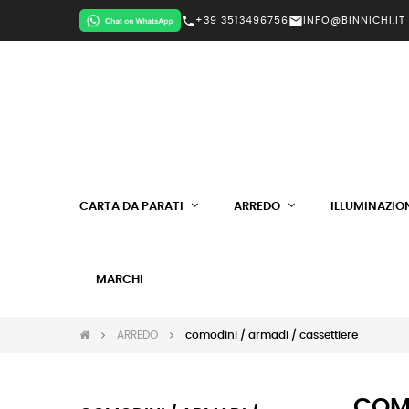
call
mail
+39 3513496756
INFO@BINNICHI.IT
CARTA DA PARATI
ARREDO
ILLUMINAZIO
MARCHI
ARREDO
comodini / armadi / cassettiere
COMO