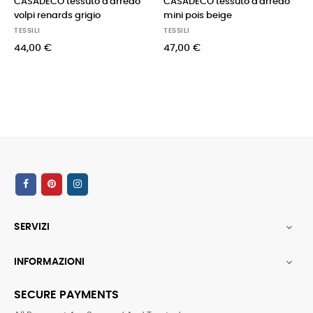
CASADECO tessuto d'arredo
CASADECO tessuto d'arredo
volpi renards grigio
mini pois beige
TESSILI
TESSILI
44,00 €
47,00 €
SERVIZI

INFORMAZIONI

SECURE PAYMENTS