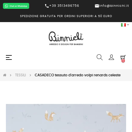
call
mail
+39 3513496756
info@binnichi.it
SPEDIZIONE GRATUITA PER ORDINI SUPERIORI A 50 EURO
navigazione
☰
0
Toggle
TESSILI
CASADECO tessuto d'arredo volpi renards celeste