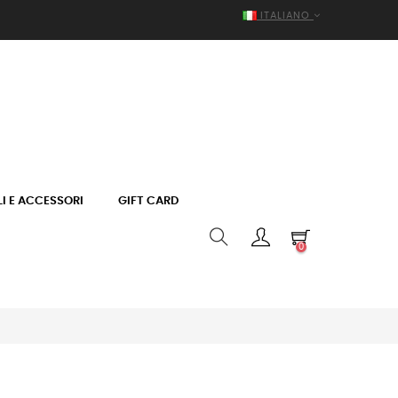
ITALIANO
I E ACCESSORI
GIFT CARD
0