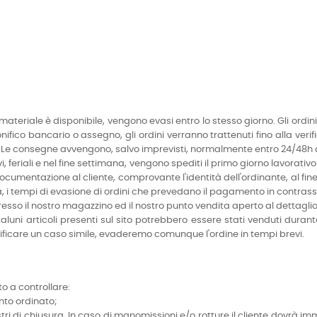
 cui materiale è disponibile, vengono evasi entro lo stesso giorno. Gli ord
ico bancario o assegno, gli ordini verranno trattenuti fino alla ve
ale. Le consegne avvengono, salvo imprevisti, normalmente entro 24/48h 
ivi, feriali e nel fine settimana, vengono spediti il primo giorno lavorat
o documentazione al cliente, comprovante l'identità dell'ordinante, al f
, i tempi di evasione di ordini che prevedano il pagamento in contras
o il nostro magazzino ed il nostro punto vendita aperto al dettaglio.
taluni articoli presenti sul sito potrebbero essere stati venduti dur
verificare un caso simile, evaderemo comunque l'ordine in tempi brevi.
o a controllare:
nto ordinato;
nastri di chiusura. In caso di manomissioni e/o rotture il cliente dovr