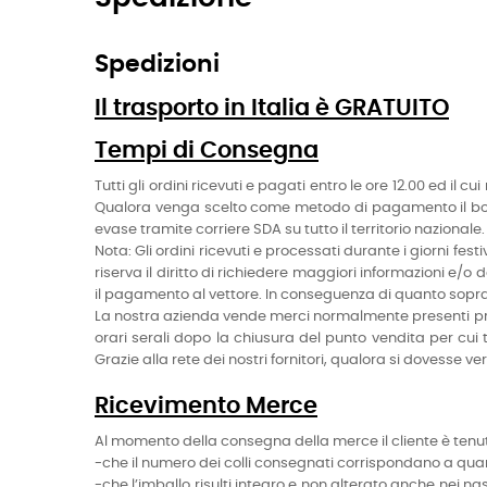
Spedizioni
Il trasporto in Italia è GRATUITO
Tempi di Consegna
Tutti gli ordini ricevuti e pagati entro le ore 12.00 ed il
Qualora venga scelto come metodo di pagamento il bonif
evase tramite corriere SDA su tutto il territorio nazion
Nota: Gli ordini ricevuti e processati durante i giorni fest
riserva il diritto di richiedere maggiori informazioni e/
il pagamento al vettore. In conseguenza di quanto sopra
La nostra azienda vende merci normalmente presenti press
orari serali dopo la chiusura del punto vendita per cui 
Grazie alla rete dei nostri fornitori, qualora si dovesse 
Ricevimento Merce
Al momento della consegna della merce il cliente è tenut
-che il numero dei colli consegnati corrispondano a qua
-che l’imballo risulti integro e non alterato anche nei 