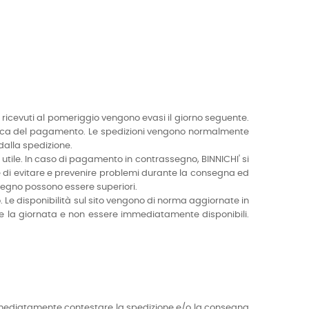
ini ricevuti al pomeriggio vengono evasi il giorno seguente.
rifica del pagamento. Le spedizioni vengono normalmente
dalla spedizione.
ivo utile. In caso di pagamento in contrassegno, BINNICHI' si
ine di evitare e prevenire problemi durante la consegna ed
segno possono essere superiori.
 Le disponibilità sul sito vengono di norma aggiornate in
ante la giornata e non essere immediatamente disponibili.
à immediatamente contestare la spedizione e/o la consegna