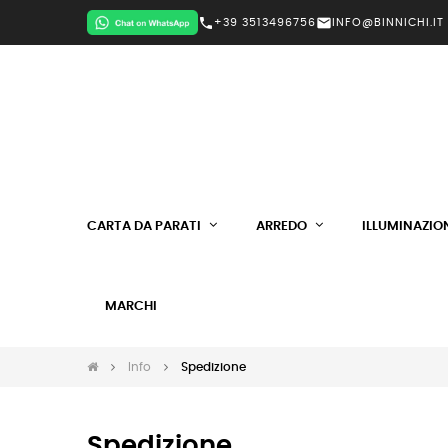
call
mail
+39 3513496756
INFO@BINNICHI.IT
CARTA DA PARATI
ARREDO
ILLUMINAZIO
MARCHI
Info
Spedizione
Spedizione