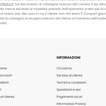
ONTROLLO”
sul documento di consegna ricevuto dal corriere o da altro
della merce secondo le modalità previste dall’operatore scelto per la
l nostro sito. Nel caso in cui il cliente non ritiri entro 5 (cinque) giorn
lità di consegna al recapito indicato dal cliente al momento dell’ordin
volta.
INFORMAZIONI
zione
Chi siamo
account
Servizio al cliente
eferiti
Termini e condizioni
D
Spedizioni e resi
al cliente
Pagamenti sicuri
Informativa Privacy