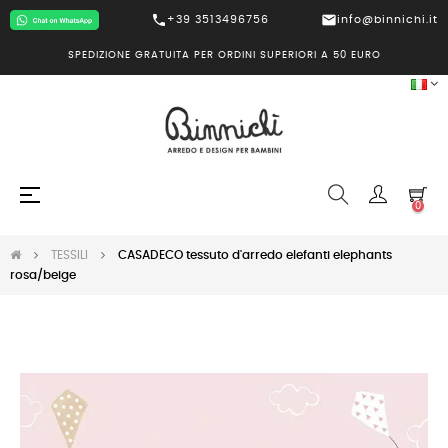
call
mail
+39 3513496756
info@binnichi.it
SPEDIZIONE GRATUITA PER ORDINI SUPERIORI A 50 EURO
navigazione
☰
0
Toggle
TESSILI
CASADECO tessuto d'arredo elefanti elephants
rosa/beige