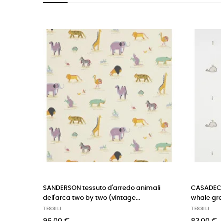
ERSON tessuto d'arredo animali
CASADECO tessuto d'arredo
arca two by two (vintage...
whale grey
I
TESSILI