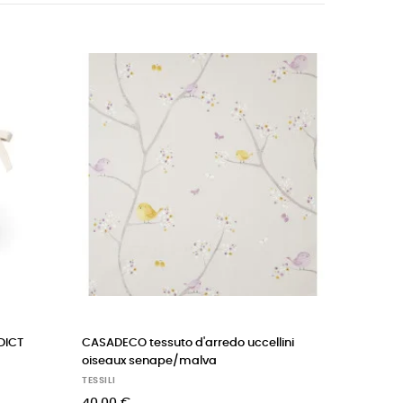
‹
›
DECO tessuto d'arredo uccellini
CASADECO tessuto d'arredo
aux senape/malva
rosa/malva/senape
LI
TESSILI