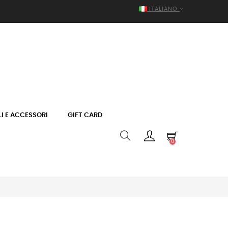
ITALIANO
I E ACCESSORI
GIFT CARD
0