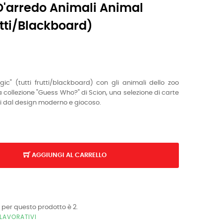
D'arredo Animali Animal
utti/blackboard)
gic" (t
utti frutti/blackboard
) con gli animali dello zoo
 collezione "Guess Who?" di Scion, una selezione di carte
ili dal design moderno e giocoso.
AGGIUNGI AL CARRELLO
 per questo prodotto è 2.
LAVORATIVI