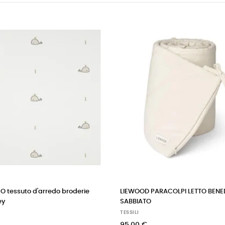
 broderie
LIEWOOD PARACOLPI LETTO BENEDICT
CASA
SABBIATO
oise
TESSILI
TESSI