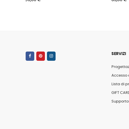
0 €
83,00 €
SERVIZI
Progetta
Accesso 
Lista di pr
GIFT CAR
Supporto 