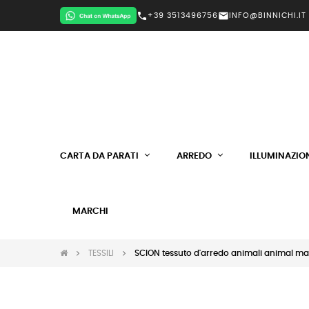
call
mail
+39 3513496756
INFO@BINNICHI.IT
CARTA DA PARATI
ARREDO
ILLUMINAZIO
MARCHI
TESSILI
SCION tessuto d'arredo animali animal mag