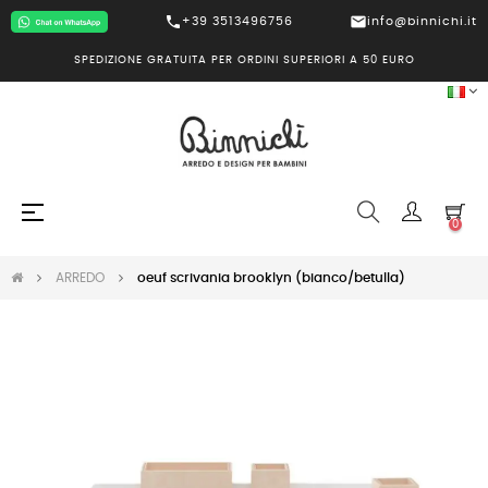
call
mail
+39 3513496756
info@binnichi.it
SPEDIZIONE GRATUITA PER ORDINI SUPERIORI A 50 EURO
navigazione
☰
0
Toggle
ARREDO
oeuf scrivania brooklyn (bianco/betulla)