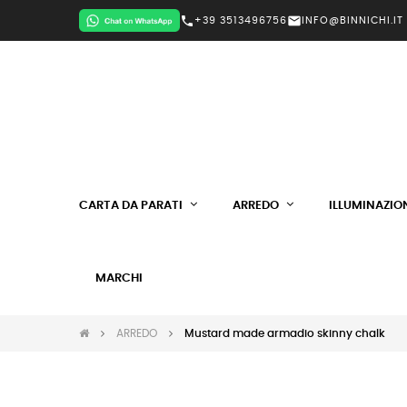
call
mail
+39 3513496756
INFO@BINNICHI.IT
CARTA DA PARATI
ARREDO
ILLUMINAZIO
MARCHI
ARREDO
Mustard made armadio skinny chalk