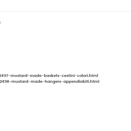
!
o/2497-mustard-made-baskets-cestini-colori.html
edo/2498-mustard-made-hangers-appendiabiti.html