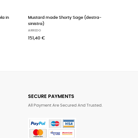
la in
Mustard made Shorty Sage (destra-
BENLEMI 
sinistra)
(naturale
ARREDO
ARREDO
151,40 €
289,00 
SECURE PAYMENTS
All Payment Are Secured And Trusted.