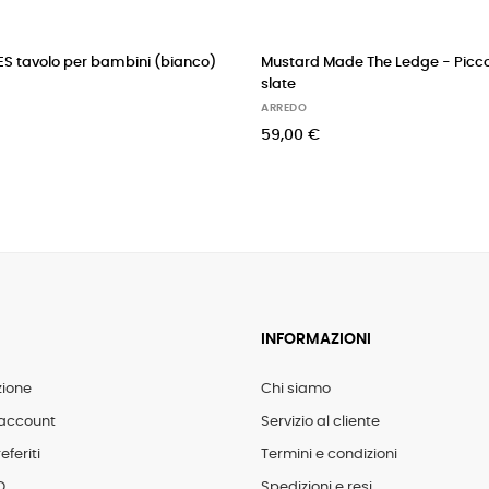
S tavolo per bambini (bianco)
Mustard Made The Ledge - Picco
slate
ARREDO
59,00 €
INFORMAZIONI
zione
Chi siamo
account
Servizio al cliente
eferiti
Termini e condizioni
D
Spedizioni e resi