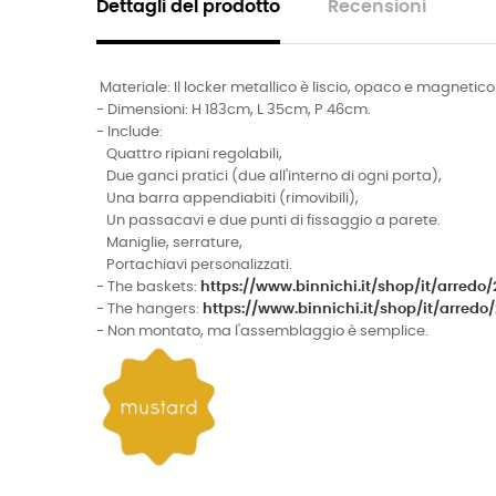
Dettagli del prodotto
Recensioni
Materiale: Il locker metallico è liscio, opaco e magnetico
- Dimensioni: H 183cm, L 35cm, P 46cm.
- Include:
Quattro ripiani regolabili,
Due ganci pratici (due all'interno di ogni porta),
Una barra appendiabiti (rimovibili),
Un passacavi e due punti di fissaggio a parete.
Maniglie, serrature,
Portachiavi personalizzati.
- The baskets:
https://www.binnichi.it/shop/it/arred
- The hangers:
https://www.binnichi.it/shop/it/arr
- Non montato, ma l'assemblaggio è semplice.