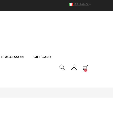
ITALIANO
I E ACCESSORI
GIFT CARD
0