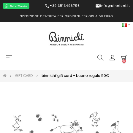
call
mail
+39 3513496756
info@binnichi.it
SPEDIZIONE GRATUITA PER ORDINI SUPERIORI A 50 EURO
navigazione
☰
0
Toggle
GIFT CARD
binnichi' gift card - buono regalo 50€