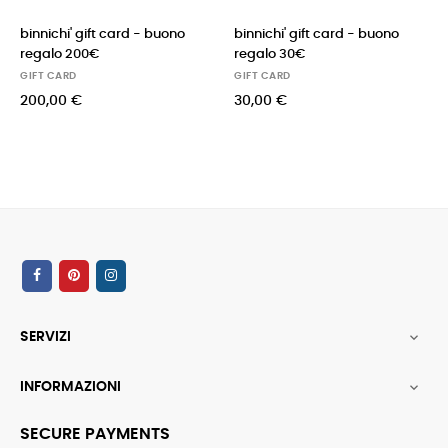
binnichi' gift card - buono
binnichi' gift card - buono
bin
regalo 200€
regalo 30€
re
GIFT CARD
GIFT CARD
GIF
200,00 €
30,00 €
75
SERVIZI

INFORMAZIONI

SECURE PAYMENTS