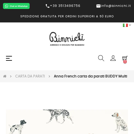
call
mail
+39 3513496756
info@binnichi.it
SPEDIZIONE GRATUITA PER ORDINI SUPERIORI A 50 EURO
navigazione
☰
0
Toggle
CARTA DA PARATI
Anna French carta da parati BUDDY Multi