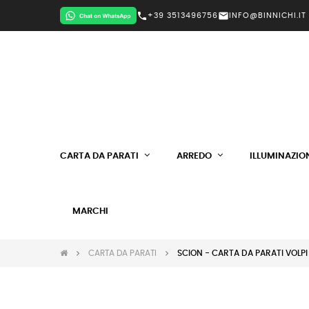
call
mail
+39 3513496756
INFO@BINNICHI.IT
CARTA DA PARATI
ARREDO
ILLUMINAZIO
MARCHI
CARTA DA PARATI
SCION - CARTA DA PARATI VOLPI 