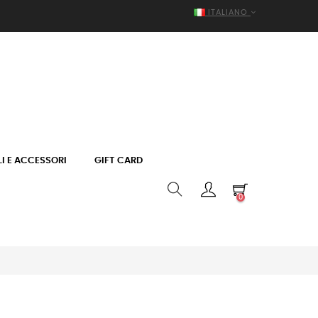
ITALIANO
I E ACCESSORI
GIFT CARD
0