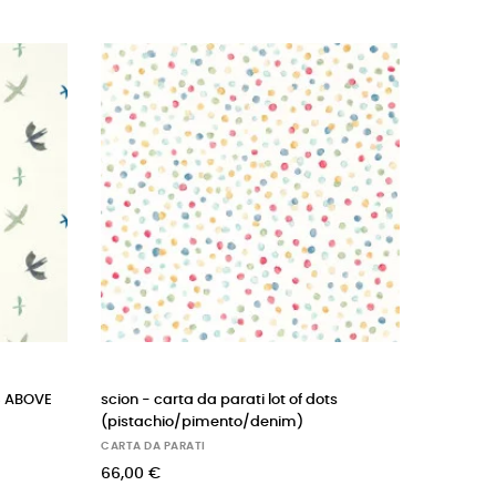
rati lot of dots
CASADECO carta da parati WHALE
to/denim)
(grigio)
CARTA DA PARATI
60,00 €