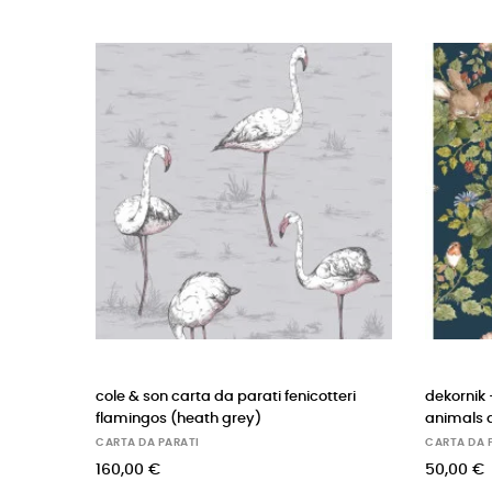
parati fenicotteri
dekornik - carta da parati sleepy
rey)
animals dark
CARTA DA PARATI
50,00 €