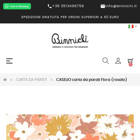
call
mail
+39 3513496756
info@binnichi.it
SPEDIZIONE GRATUITA PER ORDINI SUPERIORI A 50 EURO
navigazione
☰
0
Toggle
CARTA DA PARATI
CASELIO carta da parati Flora (rosato)