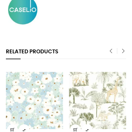
RELATED PRODUCTS
‹
›

