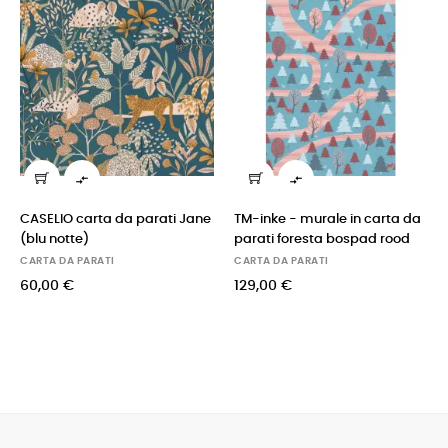


IO carta da parati Jane
TM-inke - murale in carta da
COLE & S
otte)
parati foresta bospad rood
BUTTERFL
(FUCHSIA
DA PARATI
CARTA DA PARATI
CARTA DA 
 €
129,00 €
160,00 