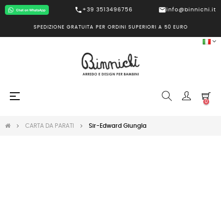
call
mail
+39 3513496756
info@binnichi.it
SPEDIZIONE GRATUITA PER ORDINI SUPERIORI A 50 EURO
navigazione
☰
0
Toggle
CARTA DA PARATI
Sir-Edward Giungla