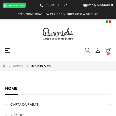
call
mail
+39 3513496756
info@binnichi.it
SPEDIZIONE GRATUITA PER ORDINI SUPERIORI A 50 EURO
navigazione
☰
0
Toggle
Marchi
lilipinso & co
HOME
CARTA DA PARATI
ARREDO